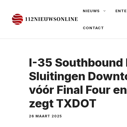
Ga
NIEUWS
ENTE
naar
de
CONTACT
inhoud
I-35 Southbound
Sluitingen Downt
vóór Final Four en
zegt TXDOT
26 MAART 2025