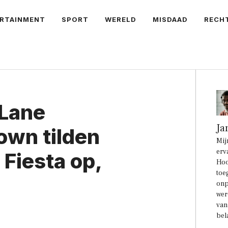
RTAINMENT
SPORT
WERELD
MISDAAD
RECH
 Lane
Ja
own tilden
Mij
erv
 Fiesta op,
Hoo
toe
onp
wer
van
bel