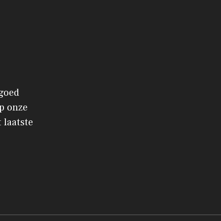
 goed
p onze
 laatste