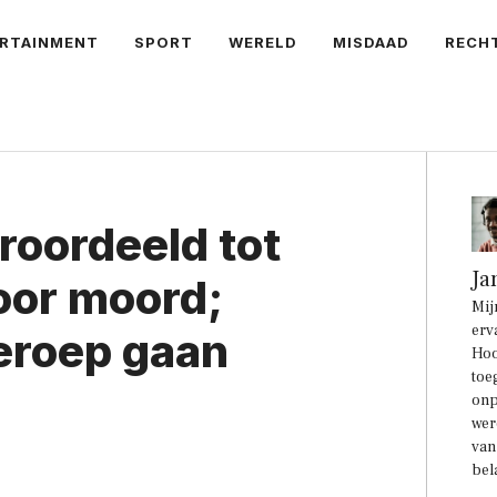
RTAINMENT
SPORT
WERELD
MISDAAD
RECH
roordeeld tot
Ja
voor moord;
Mij
erv
beroep gaan
Hoo
toe
onp
wer
van
bel