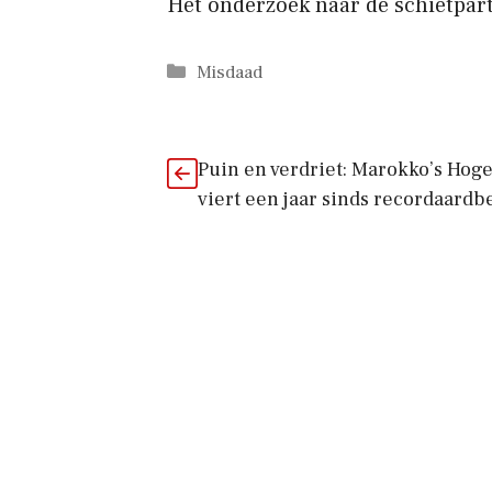
Het onderzoek naar de schietpart
Categorieën
Misdaad
Puin en verdriet: Marokko’s Hoge
viert een jaar sinds recordaardb