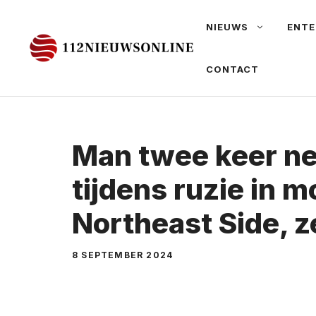
Ga
NIEUWS
ENTE
naar
de
CONTACT
inhoud
Man twee keer n
tijdens ruzie in m
Northeast Side, 
8 SEPTEMBER 2024