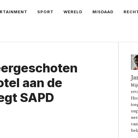
RTAINMENT
SPORT
WERELD
MISDAAD
RECH
eergeschoten
Ja
otel aan de
Mij
erv
zegt SAPD
Hoo
toe
onp
wer
van
bel