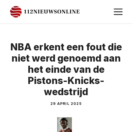
Ga
M
naar
de
inhoud
NBA erkent een fout die
niet werd genoemd aan
het einde van de
Pistons-Knicks-
wedstrijd
29 APRIL 2025