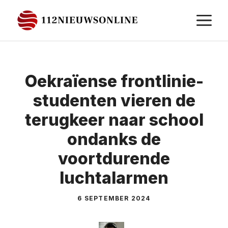
Ga
M
naar
de
inhoud
Oekraïense frontlinie-
studenten vieren de
terugkeer naar school
ondanks de
voortdurende
luchtalarmen
6 SEPTEMBER 2024