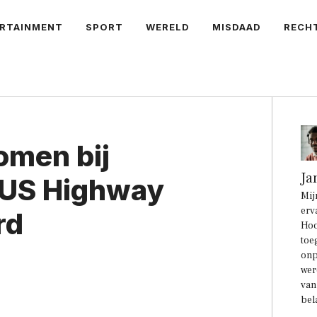
RTAINMENT
SPORT
WERELD
MISDAAD
RECH
omen bij
Ja
 US Highway
Mij
erv
rd
Hoo
toe
onp
wer
van
bel