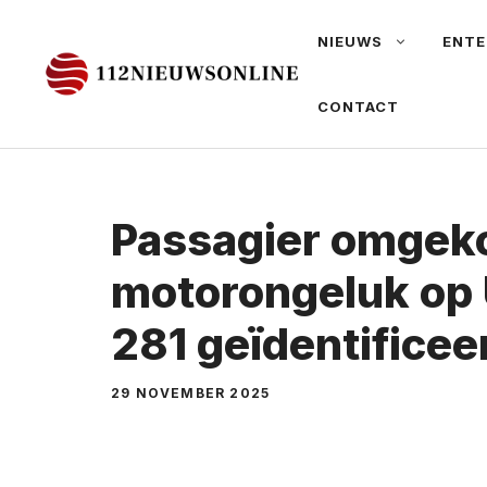
Ga
NIEUWS
ENTE
naar
de
CONTACT
inhoud
Passagier omgek
motorongeluk op
281 geïdentificee
29 NOVEMBER 2025