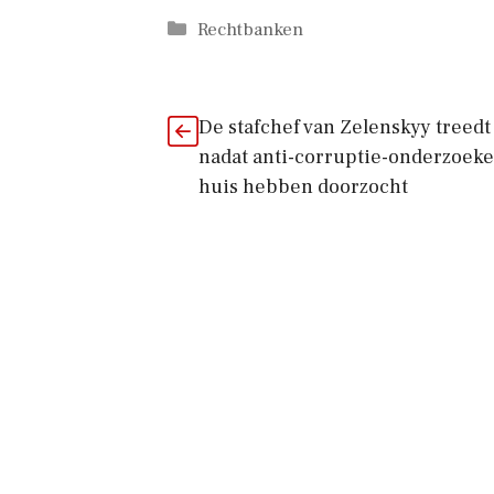
Categorieën
Rechtbanken
De stafchef van Zelenskyy treedt 
nadat anti-corruptie-onderzoek
huis hebben doorzocht