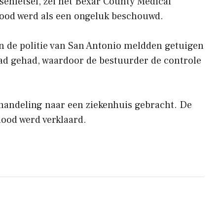
senletsel, zei het Bexar County Medical
dood werd als een ongeluk beschouwd.
n de politie van San Antonio meldden getuigen
had gehad, waardoor de bestuurder de controle
ehandeling naar een ziekenhuis gebracht. De
 dood werd verklaard.