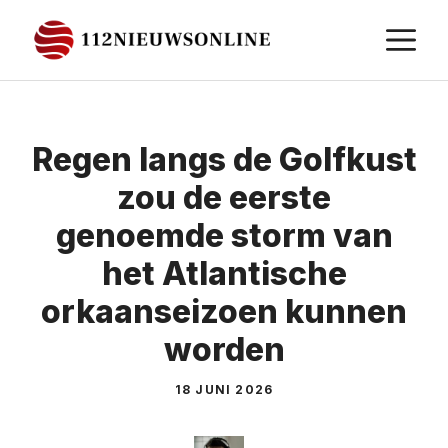
Ga
M
naar
de
inhoud
Regen langs de Golfkust
zou de eerste
genoemde storm van
het Atlantische
orkaanseizoen kunnen
worden
18 JUNI 2026