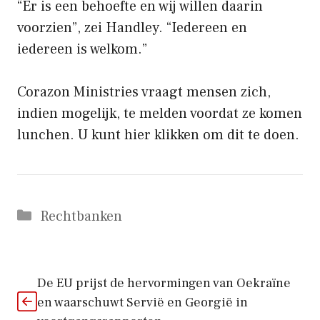
“Er is een behoefte en wij willen daarin
voorzien”, zei Handley. “Iedereen en
iedereen is welkom.”
Corazon Ministries vraagt ​​mensen zich,
indien mogelijk, te melden voordat ze komen
lunchen. U kunt hier klikken om dit te doen.
Categorieën
Rechtbanken
De EU prijst de hervormingen van Oekraïne
en waarschuwt Servië en Georgië in