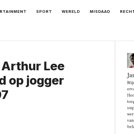
RTAINMENT
SPORT
WERELD
MISDAAD
RECH
 Arthur Lee
Ja
d op jogger
Mij
erv
97
Hoo
toe
onp
wer
van
bel