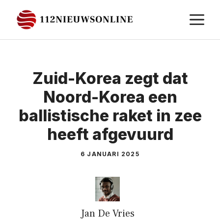
Ga
M
naar
de
inhoud
Zuid-Korea zegt dat
Noord-Korea een
ballistische raket in zee
heeft afgevuurd
6 JANUARI 2025
Jan De Vries