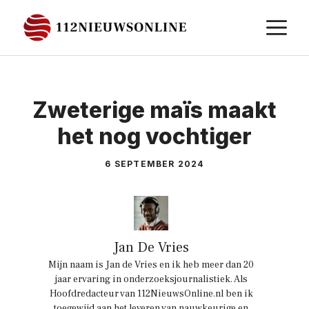
Ga
M
naar
de
inhoud
Zweterige maïs maakt
het nog vochtiger
6 SEPTEMBER 2024
Jan De Vries
Mijn naam is Jan de Vries en ik heb meer dan 20
jaar ervaring in onderzoeksjournalistiek. Als
Hoofdredacteur van 112NieuwsOnline.nl ben ik
toegewijd aan het leveren van nauwkeurige en