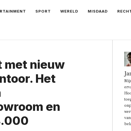
RTAINMENT
SPORT
WERELD
MISDAAD
RECH
t met nieuw
Ja
ntoor. Het
Mij
erv
n
Hoo
toe
howroom en
onp
wer
4.000
van
bel