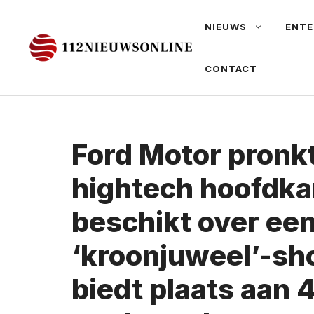
Ga
NIEUWS
ENTE
naar
de
CONTACT
inhoud
Ford Motor pronk
hightech hoofdka
beschikt over ee
‘kroonjuweel’-s
biedt plaats aan 