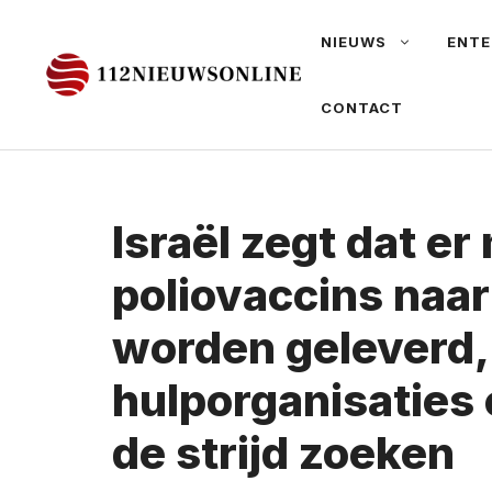
Ga
NIEUWS
ENTE
naar
de
CONTACT
inhoud
Israël zegt dat er
poliovaccins naa
worden geleverd,
hulporganisaties 
de strijd zoeken