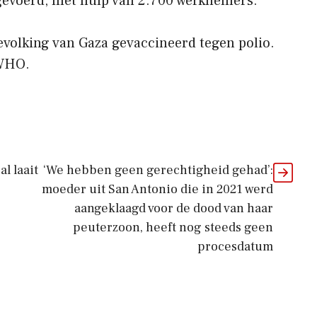
gevoerd, met hulp van 2.700 werknemers.
volking van Gaza gevaccineerd tegen polio.
 WHO.
l laait
‘We hebben geen gerechtigheid gehad’:
moeder uit San Antonio die in 2021 werd
aangeklaagd voor de dood van haar
peuterzoon, heeft nog steeds geen
procesdatum