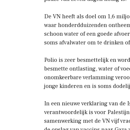
De VN heeft als doel om 1,6 milj
waar honderdduizenden ontheemd
schoon water of een goede afvoer
soms afvalwater om te drinken of
Polio is zeer besmettelijk en wo
besmette ontlasting, water of v
onomkeerbare verlamming veroorz
jonge kinderen en is soms dodelij
In een nieuwe verklaring van de Is
verantwoordelijk is voor Palestijn
samenwerking met de VN vijf vra
de opslag van vaccins naar Gaza