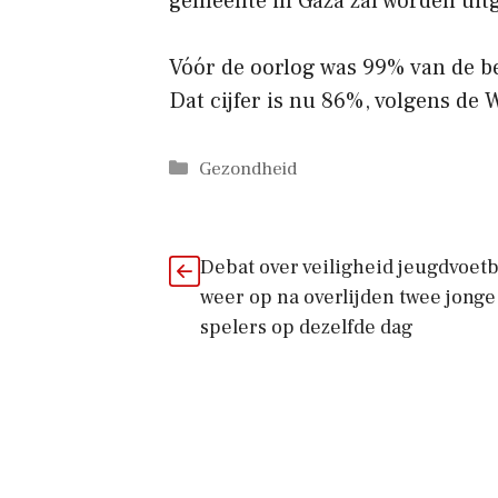
gemeente in Gaza zal worden uit
Vóór de oorlog was 99% van de be
Dat cijfer is nu 86%, volgens de
Categorieën
Gezondheid
Debat over veiligheid jeugdvoetba
weer op na overlijden twee jonge
spelers op dezelfde dag