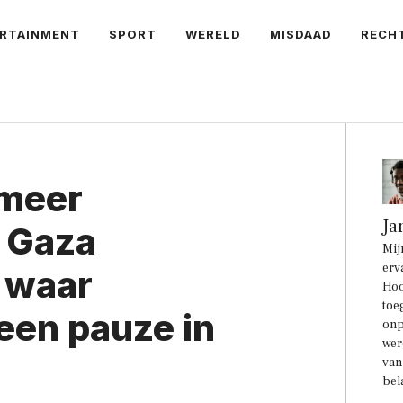
RTAINMENT
SPORT
WERELD
MISDAAD
RECH
 meer
Ja
r Gaza
Mij
erv
 waar
Hoo
toe
een pauze in
onp
wer
van
bel