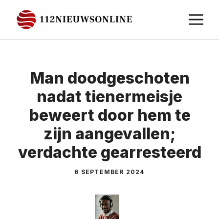
Ga
M
naar
de
inhoud
Man doodgeschoten
nadat tienermeisje
beweert door hem te
zijn aangevallen;
verdachte gearresteerd
6 SEPTEMBER 2024