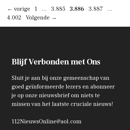
Pagina
Pagina
Pagina
Pagina
Pagi
←
vorige
1
…
3.885
3.886
3.887
…
4.002
Volgende
→
Blijf Verbonden met Ons
Sluit je aan bij onze gemeenschap van
goed geïnformeerde lezers en abonneer
je op onze nieuwsbrief om niets te
missen van het laatste cruciale nieuws!
112NieuwsOnline@aol.com