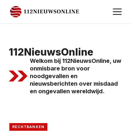
Ga
M
naar
de
inhoud
112NieuwsOnline
Welkom bij 112NieuwsOnline, uw
onmisbare bron voor
noodgevallen en
nieuwsberichten over misdaad
en ongevallen wereldwijd.
RECHTBANKEN