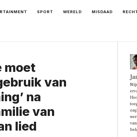
RTAINMENT
SPORT
WERELD
MISDAAD
RECH
 moet
Ja
gebruik van
Mij
erv
ing’ na
Hoo
toe
milie van
onp
wer
n lied
van
bel