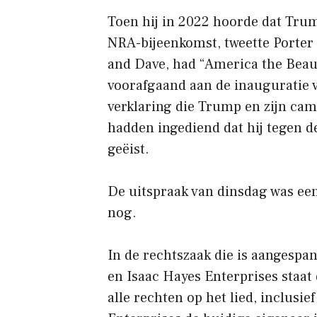
Toen hij in 2022 hoorde dat Tru
NRA-bijeenkomst, tweette Porter
and Dave, had “America the Beaut
voorafgaand aan de inauguratie 
verklaring die Trump en zijn ca
hadden ingediend dat hij tegen d
geëist.
De uitspraak van dinsdag was een
nog.
In de rechtszaak die is aangespa
en Isaac Hayes Enterprises staat
alle rechten op het lied, inclusie