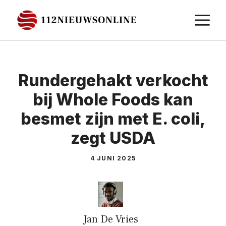
Ga
M
naar
de
inhoud
Rundergehakt verkocht
bij Whole Foods kan
besmet zijn met E. coli,
zegt USDA
4 JUNI 2025
Jan De Vries